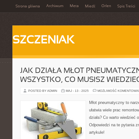
Archiwum
Meta
Orlen
Strona główna
Miedź
Spis Treści
SZCZENIAK
JAK DZIAŁA MŁOT PNEUMATYCZ
WSZYSTKO, CO MUSISZ WIEDZIE
POSTED BY ADMIN
MAJ - 13 - 2025
MOŻLIWOŚĆ KOMENTOWA
Młot pneumatyczny to narzę
ułatwia wiele prac remonto
działa? Co warto wiedzieć 
Odpowiedzi na te pytania 
artykule!