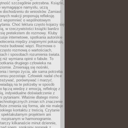
jętność szczególnie potrzebna. Książki,
e wymagające namysłu, uczą
 w dochodzeniu do wniosków. Zamiast
wych reakcji proponują refleksję.
eż wspomnieć o wspólnotowym
tania. Choć lektura często kojarzy się
ą, w rzeczywistości książki bardzo
 się pretekstem do rozmowy. Kluby
kusje internetowe, spotkania autorskie
polecenia między znajomymi pokazują,
ra może budować więzi. Rozmowa o
 często rozmową o wartościach,
iach i sposobach rozumienia świata.
j niż wymiana opinii o fabule. To
potkania drugiego człowieka na
iomie. Zmieniają się nośniki,
nia i tempo życia, ale sama potrzeba
sensu pozostaje. Człowiek nadal chce
rzeżywać, porównywać i marzyć.
wiadają na te potrzeby w sposób
o łączą wiedzę z emocją, refleksję z
ią, indywidualne doświadczenie z
mi pytaniami. Właśnie dlatego mimo
technologicznych zmian ich znaczenie
Może zmienia się forma, ale nie maleje
bokiego kontaktu z treścią. Czytanie
 spektakularnym projektem ani
 rozpisanym w harmonogramie.
arczy kilkanaście minut dziennie,
przed snem, spokojny poranek z