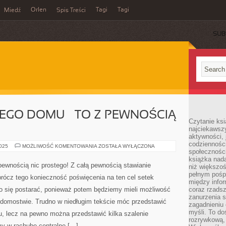
Orlen
Tagi
Tagi
Miedź
Spis Treści
SUB
GO DOMU – TO Z PEWNOŚCIĄ
Czytanie ksi
najciekawszy
aktywności, 
codzienności
BUDOWA
2025
MOŻLIWOŚĆ KOMENTOWANIA
ZOSTAŁA WYŁĄCZONA
społeczności
WŁASNEGO
DOMU
książka nada
–
ewnością nic prostego! Z całą pewnością stawianie
niż większo
TO
Z
pełnym pośpi
prócz tego konieczność poświęcenia na ten cel setek
PEWNOŚCIĄ
między infor
NIC
to się postarać, ponieważ potem będziemy mieli możliwość
coraz rzadsz
PROSTEGO!
zanurzenia si
domostwie. Trudno w niedługim tekście móc przedstawić
zagadnieniu 
myśli. To do
, lecz na pewno można przedstawić kilka szalenie
rozrywkową, 
my w rachubę centralne […]