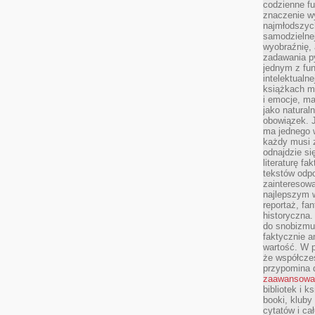
codzienne f
znaczenie w
najmłodszych
samodzielnej 
wyobraźnię, 
zadawania py
jednym z fu
intelektualne
książkach m
i emocje, m
jako natural
obowiązek. 
ma jednego 
każdy musi 
odnajdzie się
literaturę fa
tekstów odp
zainteresowa
najlepszym w
reportaż, fa
historyczna.
do snobizmu.
faktycznie a
wartość. W p
że współczes
przypomina 
zaawansowa
bibliotek i k
booki, kluby
cytatów i ca