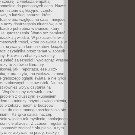
 szerzej, z większą empatią i
łonnością do pochopnych ocen. Nawet
ne historie są fikcyjne, często
awdy o ludzkiej naturze, które
tualne bez względu na czas i miejsce.
a uczy dostrzegania niuansów, a to
bardzo potrzebna w świecie, który
je uproszczenia. Warto też pamiętać,
orządkują wiedzę. W przeciwieństwie
rnetowych treści, które pojawiają się w
ich, urywanych komunikatów, książka
adzi czytelnika przez temat w sposób
ny. Pozwala zobaczyć szerszy
ozumieć zależności i wyciągnąć własne
yczy to zarówno literatury
kowej, jak i reportażu, eseju czy
soba, która czyta, ma większą szansę
 głębszego oglądu świata, a nie tylko
owierzchownych ciekawostek. Nie bez
st również wpływ czytania na
ę. Współczesny człowiek coraz
 problem z dłuższym skupieniem
dem są między innymi powiadomienia,
po przekazu, nadmiar bodźców i
nie do nieustannego przełączania się
iami. Książka działa inaczej.
cia w jeden tok myślenia, spokojnego
eści i cierpliwości. Z czasem regularna
 poprawić zdolność skupienia, a tym
ywnie wpływać na pracę, naukę i