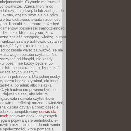
unkcjonowanie. Czytanie ma również
ychowawcze. Dzieci, którym od
 lat czyta się książki lub zachęca do
lektury, często rozwijają nie tylko
ale też ciekawość świata i zdolność
tań. Kontakt z literaturą może być
ndamentów późniejszej samodzielności
j. Dziecko, które uczy się, że w
ożna znaleźć przygodę, wiedzę, humor
a większą szansę traktować czytanie
ną część życia, a nie szkolny
Jednocześnie warto zauważyć, że nie
właściwego sposobu czytania. Nie
zaczynać od klasyki, nie każdy
 w poezji, nie każdy będzie lubił
ktu. Istotne jest raczej to, by szukać
owiadających własnym
niom i potrzebom. Dla jednej osoby
yborem będzie kryminał, dla innej
ntastyka, poradnik albo książka
 Czytelnictwo nie powinno być polem
 Najważniejsze, aby lektura
ngażowała i dawała czytelnikowi
ołowie tej refleksji można powiedzieć,
na kultura czytania coraz częściej
dobrze zaprojektowany
serwis dla
nych
ponieważ obok klasycznych
sięgarń pojawiają się audiobooki, e-
 czytelnicze, aplikacje do notowania
łe społeczności, które pomagają