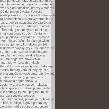
ięga po książki przede wszystkim po
ząć. To naturalne, ponieważ czytanie
wać się od hałaśliwej rzeczywistości i
jść do innego świata. Powieść
 może przenieść czytelnika do dawnych
tura podróżnicza otwiera wyobraźnię na
sca, a dobrze napisana obyczajówka
jrzeć się zwykłym relacjom z nowej
 Ten rodzaj odpoczynku różni się
ernej konsumpcji treści. Czytanie
ysł, pobudza wyobraźnię i wymaga
zestnictwa. Właśnie dlatego wielu
urze czuje nie tylko relaks, ale też
Książki rozwijają język. To jedna z ich
 zalet, choć często niedoceniana.
 regularnie czyta, zwykle łatwiej
śli, ma bogatsze słownictwo i
rusza się w różnych stylach
 Kontakt z dobrze napisanym tekstem
aturalny trening komunikacyjny. Nie
 o znajomość nowych słów, ale również
ytmu zdań, precyzję znaczeń i
 budowania argumentów. W
yciu, w pracy, w nauce i relacjach
ich ta sprawność okazuje się bardzo
nie pomaga także lepiej rozumieć
tura, szczególnie powieści
zne i obyczajowe, pokazuje motywacje
h lęki, ambicje, błędy i przemiany.
czytelnik może spojrzeć na cudze