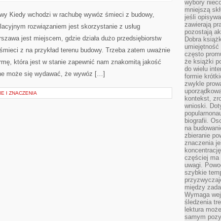
NA
wybory nieco
PLACU
mniejszą sk
BUDOWY
wy Kiedy wchodzi w rachubę wywóz śmieci z budowy,
jeśli opisywa
BLOKÓW
zawierają pr
lacyjnym rozwiązaniem jest skorzystanie z usług
pozostają ak
szawa jest miejscem, gdzie działa dużo przedsiębiorstw
Dobra książk
umiejętność 
śmieci z na przykład terenu budowy. Trzeba zatem uważnie
często promu
że książki p
firmę, która jest w stanie zapewnić nam znakomitą jakość
do wielu inte
ne może się wydawać, że wywóz […]
formie krótk
zwykle prow
uporządkowa
E I ZNACZENIA
kontekst, zr
wnioski. Dot
popularnonau
biografii. O
na budowanie
zbieranie p
znaczenia je
koncentracj
częściej ma
uwagi. Powo
szybkie tem
przyzwyczaje
między zadan
Wymaga wejś
śledzenia tr
lektura może
samym pozyt