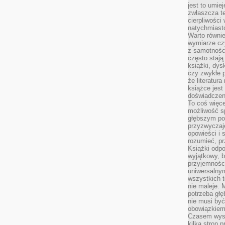
jest to umie
zwłaszcza t
cierpliwości
natychmiasto
Warto równi
wymiarze czy
z samotności
często stają
książki, dys
czy zwykłe 
że literatu
książce jest
doświadczen
To coś więce
możliwość s
głębszym poz
przyzwyczaje
opowieści i 
rozumieć, p
Książki odpo
wyjątkowy, b
przyjemnośc
uniwersalny
wszystkich 
nie maleje. 
potrzeba głę
nie musi być
obowiązkiem
Czasem wyst
kilka stron 