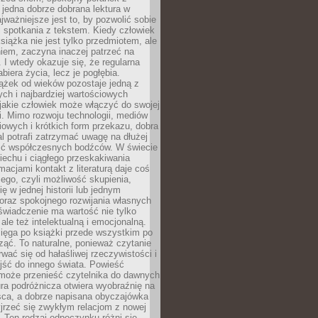
 jedna dobrze dobrana lektura w
jważniejsze jest to, by pozwolić sobie
j spotkania z tekstem. Kiedy człowiek
książka nie jest tylko przedmiotem, ale
iem, zaczyna inaczej patrzeć na
 I wtedy okazuje się, że regularna
abiera życia, lecz je pogłębia.
ążek od wieków pozostaje jedną z
ch i najbardziej wartościowych
jakie człowiek może włączyć do swojej
. Mimo rozwoju technologii, mediów
owych i krótkich form przekazu, dobra
l potrafi zatrzymać uwagę na dłużej
ść współczesnych bodźców. W świecie
echu i ciągłego przeskakiwania
macjami kontakt z literaturą daje coś
ego, czyli możliwość skupienia,
ę w jednej historii lub jednym
oraz spokojnego rozwijania własnych
świadczenie ma wartość nie tylko
ale też intelektualną i emocjonalną.
ięga po książki przede wszystkim po
ząć. To naturalne, ponieważ czytanie
wać się od hałaśliwej rzeczywistości i
jść do innego świata. Powieść
 może przenieść czytelnika do dawnych
tura podróżnicza otwiera wyobraźnię na
sca, a dobrze napisana obyczajówka
jrzeć się zwykłym relacjom z nowej
 Ten rodzaj odpoczynku różni się