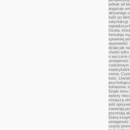
jednak od bi
angażuje um
aktywnego uc
ludzi po lekt
satysfakcję. 
największych
Osoba, która
formułuje my
sprawniej po
wypowiedzi.
działa jak n
chodzi tylko
o wyczucie r
umiejętność
codziennym ż
międzyludzk
cenna. Czyta
ludzi. Litera
psychologic
bohaterów, ic
Dzięki temu 
wybory nieco
mniejszą sk
jeśli opisywa
zawierają pr
pozostają ak
Dobra książk
umiejętność 
często promu