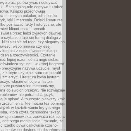
 wybierać, porównywać i odkrywać
żki. Szczególną rolę odgrywa tu także
rowa. Książki przechowują
ia minionych pokoleń, ich sposób
yk, lęki i marzenia. Dzięki literaturze
lko poznawać fakty historyczne, ale
mieć klimat epoki i sposób
świata przez ludzi żyjących dawniej.
że czytanie staje się formą dialogu z
. Niezależnie od tego, czy sięgamy po
owieść, wspomnienia czy esej,
 kontakt z cudzą świadomością i
dzenia rzeczywistości. Czytanie
eż lepiej rozumieć samego siebie.
oświadcza sytuacji, w której fragment
e precyzyjnie nazywa uczucie, myśl
, z którym czytelnik sam nie potrafił
j zmierzyć. Literatura bywa lustrem.
aczyć własne emocje w historii
ostrzec powtarzalne mechanizmy,
ns do swoich przeżyć. Nie rozwiązuje
roblemów, ale potrafi dać język,
 je opisać. A to często pierwszy krok
o zrozumienia. Nie można też pominąć
siążek w kształtowaniu krytycznego
oba, która czyta różnorodne teksty,
równuje stanowiska, zauważa różnice w
, dostrzega manipulacje i rozumie, że
ć rzadko bywa całkowicie czarno-
sach łatwego dostępu do dezinformacji