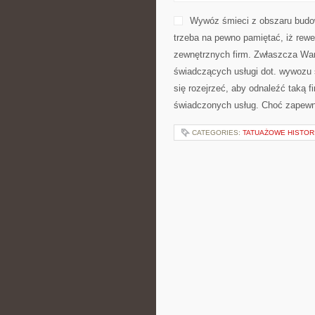
Wywóz śmieci z obszaru budo
trzeba na pewno pamiętać, iż rewe
zewnętrznych firm. Zwłaszcza War
świadczących usługi dot. wywozu 
się rozejrzeć, aby odnaleźć taką 
świadczonych usług. Choć zapew
CATEGORIES:
TATUAŻOWE HISTORI