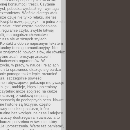
ernej konsumpcji treści. Czytanie
ysł, pobudza wyobraźnię i wymaga
zestnictwa. Właśnie dlatego wielu
urze czuje nie tylko relaks, ale też
Książki rozwijają język. To jedna z ich
 zalet, choć często niedoceniana.
 regularnie czyta, zwykle łatwiej
śli, ma bogatsze słownictwo i
rusza się w różnych stylach
 Kontakt z dobrze napisanym tekstem
aturalny trening komunikacyjny. Nie
 o znajomość nowych słów, ale również
ytmu zdań, precyzję znaczeń i
 budowania argumentów. W
yciu, w pracy, w nauce i relacjach
ich ta sprawność okazuje się bardzo
nie pomaga także lepiej rozumieć
tura, szczególnie powieści
zne i obyczajowe, pokazuje motywacje
h lęki, ambicje, błędy i przemiany.
czytelnik może spojrzeć na cudze
 szerzej, z większą empatią i
łonnością do pochopnych ocen. Nawet
ne historie są fikcyjne, często
awdy o ludzkiej naturze, które
tualne bez względu na czas i miejsce.
a uczy dostrzegania niuansów, a to
bardzo potrzebna w świecie, który
je uproszczenia. Warto też pamiętać,