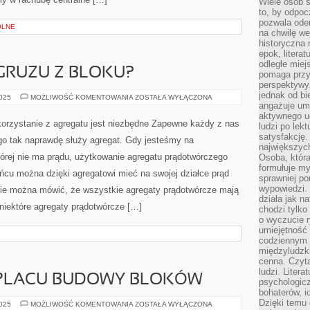
Wiele osób s
to, by odpoc
pozwala oder
OLNE
na chwilę we
historyczna
epok, litera
odległe miej
 GRUZU Z BLOKU?
pomaga przy
perspektywy.
jednak od bi
JAK
2025
MOŻLIWOŚĆ KOMENTOWANIA
ZOSTAŁA WYŁĄCZONA
POZBYĆ
angażuje um
SIĘ
aktywnego uc
GRUZU
skorzystanie z agregatu jest niezbędne Zapewne każdy z nas
ludzi po lekt
Z
BLOKU?
satysfakcję. 
go tak naprawdę służy agregat. Gdy jesteśmy na
największych
tórej nie ma prądu, użytkowanie agregatu prądotwórczego
Osoba, która
formułuje my
ńcu można dzięki agregatowi mieć na swojej działce prąd
sprawniej po
wypowiedzi.
ie można mówić, że wszystkie agregaty prądotwórcze mają
działa jak n
niektóre agregaty prądotwórcze […]
chodzi tylko
o wyczucie r
umiejętność
codziennym ż
międzyludzk
cenna. Czyta
ludzi. Litera
 PLACU BUDOWY BLOKÓW
psychologic
bohaterów, ic
Dzięki temu 
SPRZĄTANIE
2025
MOŻLIWOŚĆ KOMENTOWANIA
ZOSTAŁA WYŁĄCZONA