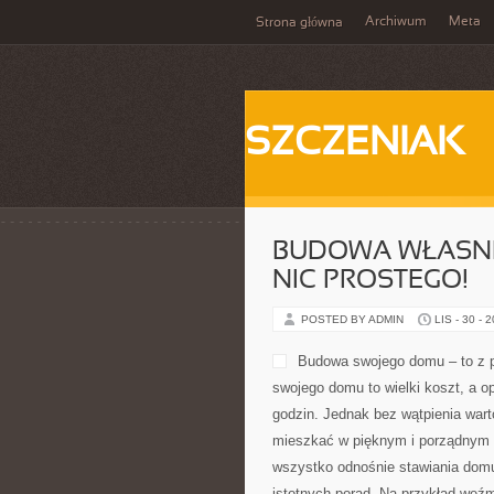
Archiwum
Meta
Strona główna
SZCZENIAK
BUDOWA WŁASNE
NIC PROSTEGO!
POSTED BY ADMIN
LIS - 30 - 
Budowa swojego domu – to z p
swojego domu to wielki koszt, a o
godzin. Jednak bez wątpienia war
mieszkać w pięknym i porządnym 
wszystko odnośnie stawiania domu
istotnych porad. Na przykład weź