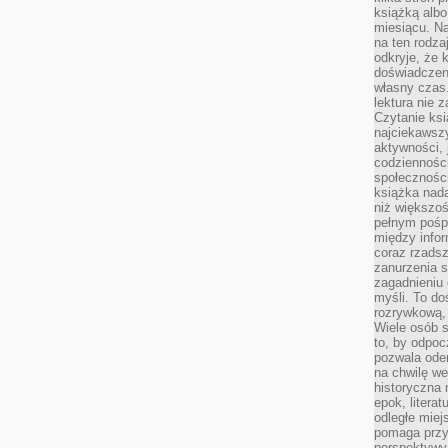
książką albo
miesiącu. Na
na ten rodza
odkryje, że 
doświadczen
własny czas.
lektura nie z
Czytanie ksi
najciekawszy
aktywności, 
codzienności
społeczności
książka nada
niż większo
pełnym pośpi
między infor
coraz rzadsz
zanurzenia si
zagadnieniu 
myśli. To do
rozrywkową, 
Wiele osób s
to, by odpoc
pozwala oder
na chwilę we
historyczna
epok, litera
odległe miej
pomaga przy
perspektywy.