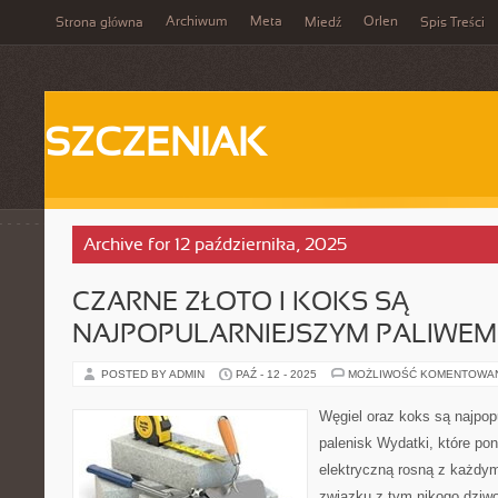
Archiwum
Meta
Orlen
Strona główna
Miedź
Spis Treści
SZCZENIAK
Archive for 12 października, 2025
CZARNE ZŁOTO I KOKS SĄ
NAJPOPULARNIEJSZYM PALIWEM
POSTED BY ADMIN
PAŹ - 12 - 2025
MOŻLIWOŚĆ KOMENTOWA
Węgiel oraz koks są najpop
palenisk Wydatki, które po
elektryczną rosną z każdy
związku z tym nikogo dziwo