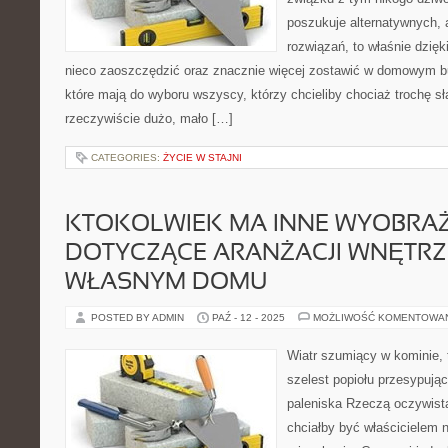
poszukuje alternatywnych, 
rozwiązań, to właśnie dzięk
nieco zaoszczędzić oraz znacznie więcej zostawić w domowym b
które mają do wyboru wszyscy, którzy chcieliby chociaż trochę s
rzeczywiście dużo, mało […]
CATEGORIES:
ŻYCIE W STAJNI
KTOKOLWIEK MA INNE WYOBRAŻ
DOTYCZĄCE ARANŻACJI WNĘTRZ
WŁASNYM DOMU
POSTED BY ADMIN
PAŹ - 12 - 2025
MOŻLIWOŚĆ KOMENTOWA
Wiatr szumiący w kominie, 
szelest popiołu przesypując
paleniska Rzeczą oczywistą
chciałby być właścicielem