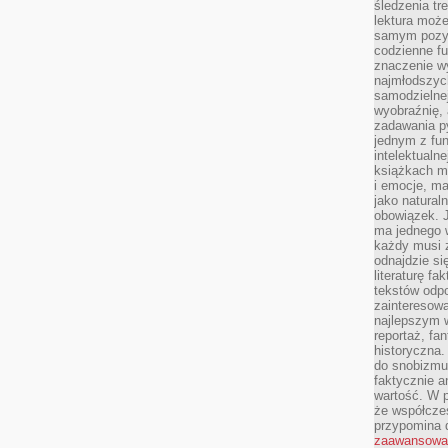
śledzenia tr
lektura może
samym pozyt
codzienne f
znaczenie w
najmłodszych
samodzielnej 
wyobraźnię, 
zadawania py
jednym z fu
intelektualne
książkach m
i emocje, m
jako natural
obowiązek. 
ma jednego 
każdy musi 
odnajdzie się
literaturę fa
tekstów odp
zainteresowa
najlepszym w
reportaż, fa
historyczna.
do snobizmu.
faktycznie a
wartość. W p
że współczes
przypomina 
zaawansowa