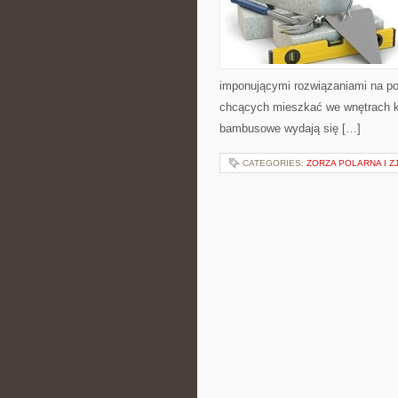
imponującymi rozwiązaniami na p
chcących mieszkać we wnętrach k
bambusowe wydają się […]
CATEGORIES:
ZORZA POLARNA I Z