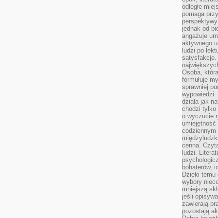
odległe miej
pomaga przy
perspektywy.
jednak od bi
angażuje um
aktywnego uc
ludzi po lekt
satysfakcję. 
największych
Osoba, która
formułuje my
sprawniej po
wypowiedzi.
działa jak n
chodzi tylko
o wyczucie r
umiejętność
codziennym ż
międzyludzk
cenna. Czyta
ludzi. Litera
psychologic
bohaterów, ic
Dzięki temu 
wybory nieco
mniejszą sk
jeśli opisywa
zawierają pr
pozostają ak