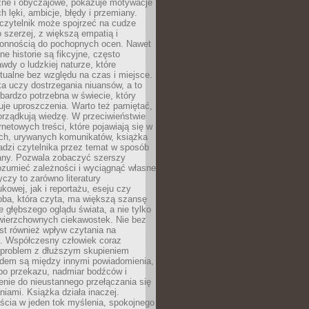
zne i obyczajowe, pokazuje motywacje
h lęki, ambicje, błędy i przemiany.
czytelnik może spojrzeć na cudze
 szerzej, z większą empatią i
łonnością do pochopnych ocen. Nawet
ne historie są fikcyjne, często
awdy o ludzkiej naturze, które
tualne bez względu na czas i miejsce.
a uczy dostrzegania niuansów, a to
bardzo potrzebna w świecie, który
je uproszczenia. Warto też pamiętać,
orządkują wiedzę. W przeciwieństwie
rnetowych treści, które pojawiają się w
ich, urywanych komunikatów, książka
adzi czytelnika przez temat w sposób
ny. Pozwala zobaczyć szerszy
ozumieć zależności i wyciągnąć własne
yczy to zarówno literatury
kowej, jak i reportażu, eseju czy
soba, która czyta, ma większą szansę
 głębszego oglądu świata, a nie tylko
owierzchownych ciekawostek. Nie bez
st również wpływ czytania na
ę. Współczesny człowiek coraz
 problem z dłuższym skupieniem
dem są między innymi powiadomienia,
po przekazu, nadmiar bodźców i
nie do nieustannego przełączania się
iami. Książka działa inaczej.
cia w jeden tok myślenia, spokojnego