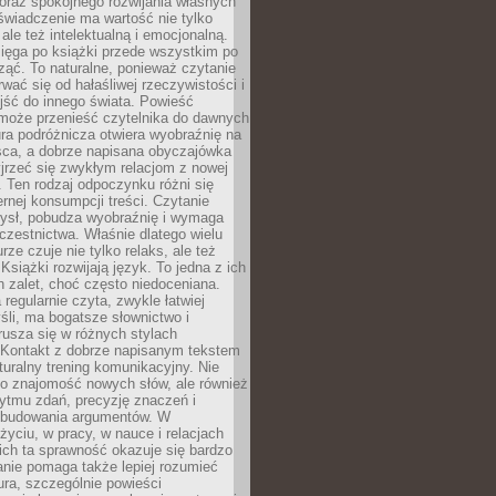
oraz spokojnego rozwijania własnych
świadczenie ma wartość nie tylko
ale też intelektualną i emocjonalną.
ięga po książki przede wszystkim po
ząć. To naturalne, ponieważ czytanie
wać się od hałaśliwej rzeczywistości i
jść do innego świata. Powieść
 może przenieść czytelnika do dawnych
tura podróżnicza otwiera wyobraźnię na
sca, a dobrze napisana obyczajówka
jrzeć się zwykłym relacjom z nowej
 Ten rodzaj odpoczynku różni się
ernej konsumpcji treści. Czytanie
ysł, pobudza wyobraźnię i wymaga
zestnictwa. Właśnie dlatego wielu
urze czuje nie tylko relaks, ale też
Książki rozwijają język. To jedna z ich
 zalet, choć często niedoceniana.
 regularnie czyta, zwykle łatwiej
śli, ma bogatsze słownictwo i
rusza się w różnych stylach
 Kontakt z dobrze napisanym tekstem
aturalny trening komunikacyjny. Nie
 o znajomość nowych słów, ale również
ytmu zdań, precyzję znaczeń i
 budowania argumentów. W
yciu, w pracy, w nauce i relacjach
ich ta sprawność okazuje się bardzo
nie pomaga także lepiej rozumieć
tura, szczególnie powieści