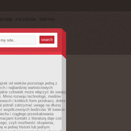
SCRIBE
FACEBOOK
TWITTER
ążek od wieków pozostaje jedną z
ch i najbardziej wartościowych
jakie człowiek może włączyć do swojej
. Mimo rozwoju technologii, mediów
owych i krótkich form przekazu, dobra
l potrafi zatrzymać uwagę na dłużej
ść współczesnych bodźców. W świecie
echu i ciągłego przeskakiwania
macjami kontakt z literaturą daje coś
ego, czyli możliwość skupienia,
ę w jednej historii lub jednym