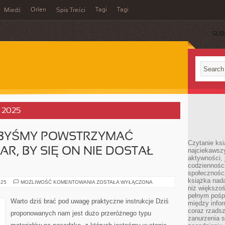
Orlen
Tagi
Tagi
Miedź
Spis Treści
SUB
, 2025
LIBYŚMY POWSTRZYMAĆ
Czytanie ksi
R, BY SIĘ ON NIE DOSTAŁ
najciekawszy
aktywności, 
codzienności
społeczności
książka nada
JEŻELI
025
MOŻLIWOŚĆ KOMENTOWANIA
ZOSTAŁA WYŁĄCZONA
PRAGNĘLIBYŚMY
niż większo
POWSTRZYMAĆ
pełnym pośpi
KONKRETNY
Warto dziś brać pod uwagę praktyczne instrukcje Dziś
między infor
POŻAR,
BY
coraz rzadsz
proponowanych nam jest dużo przeróżnego typu
SIĘ
zanurzenia si
ON