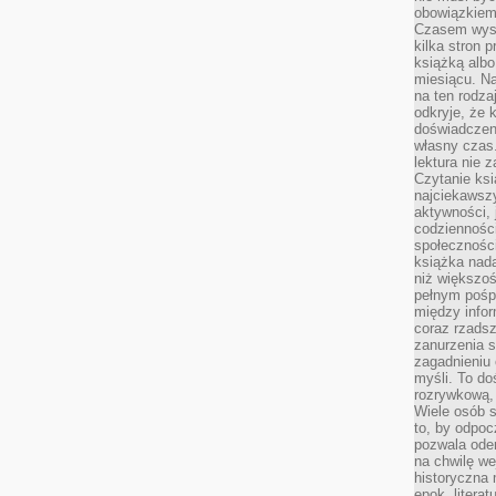
obowiązkiem
Czasem wyst
kilka stron 
książką albo
miesiącu. Na
na ten rodza
odkryje, że 
doświadczen
własny czas.
lektura nie z
Czytanie ksi
najciekawszy
aktywności, 
codzienności
społeczności
książka nada
niż większo
pełnym pośpi
między infor
coraz rzadsz
zanurzenia si
zagadnieniu 
myśli. To do
rozrywkową, 
Wiele osób s
to, by odpoc
pozwala oder
na chwilę we
historyczna
epok, litera