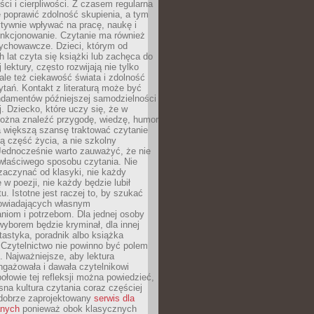
eści i cierpliwości. Z czasem regularna
 poprawić zdolność skupienia, a tym
ywnie wpływać na pracę, naukę i
unkcjonowanie. Czytanie ma również
ychowawcze. Dzieci, którym od
 lat czyta się książki lub zachęca do
lektury, często rozwijają nie tylko
ale też ciekawość świata i zdolność
tań. Kontakt z literaturą może być
ndamentów późniejszej samodzielności
j. Dziecko, które uczy się, że w
ożna znaleźć przygodę, wiedzę, humor
a większą szansę traktować czytanie
ną część życia, a nie szkolny
Jednocześnie warto zauważyć, że nie
właściwego sposobu czytania. Nie
zaczynać od klasyki, nie każdy
 w poezji, nie każdy będzie lubił
ktu. Istotne jest raczej to, by szukać
owiadających własnym
niom i potrzebom. Dla jednej osoby
yborem będzie kryminał, dla innej
ntastyka, poradnik albo książka
 Czytelnictwo nie powinno być polem
 Najważniejsze, aby lektura
ngażowała i dawała czytelnikowi
ołowie tej refleksji można powiedzieć,
na kultura czytania coraz częściej
dobrze zaprojektowany
serwis dla
nych
ponieważ obok klasycznych