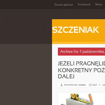
Archiwum
Meta
Strona główna
SZCZENIAK
Archive for 7 października
JEŻELI PRAGNĘ
KONKRETNY POŻA
DALEJ
POSTED BY ADMIN
PAŹ - 7 - 2