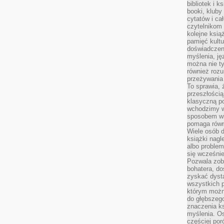
bibliotek i k
booki, kluby
cytatów i ca
czytelnikom
kolejne ksią
pamięć kultu
doświadczen
myślenia, jęz
można nie ty
również rozu
przeżywania 
To sprawia, 
przeszłością
klasyczną p
wchodzimy w
sposobem wi
pomaga równi
Wiele osób d
książki nagl
albo problem
się wcześnie
Pozwala zob
bohatera, d
zyskać dysta
wszystkich p
którym można
do głębszeg
znaczenia k
myślenia. Os
częściej po