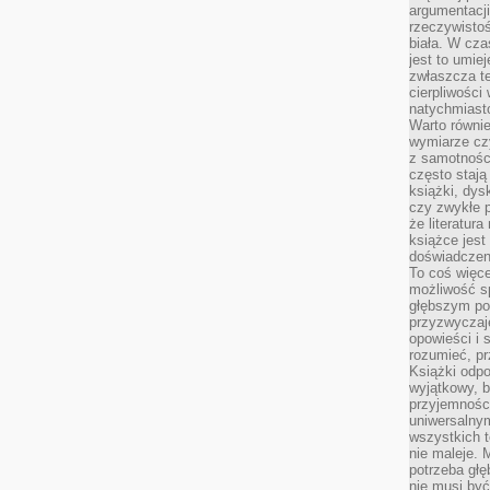
argumentacji
rzeczywistoś
biała. W cza
jest to umie
zwłaszcza t
cierpliwości
natychmiasto
Warto równi
wymiarze czy
z samotności
często stają
książki, dys
czy zwykłe 
że literatu
książce jest
doświadczen
To coś więce
możliwość s
głębszym poz
przyzwyczaje
opowieści i 
rozumieć, p
Książki odpo
wyjątkowy, b
przyjemnośc
uniwersalny
wszystkich 
nie maleje. 
potrzeba głę
nie musi być