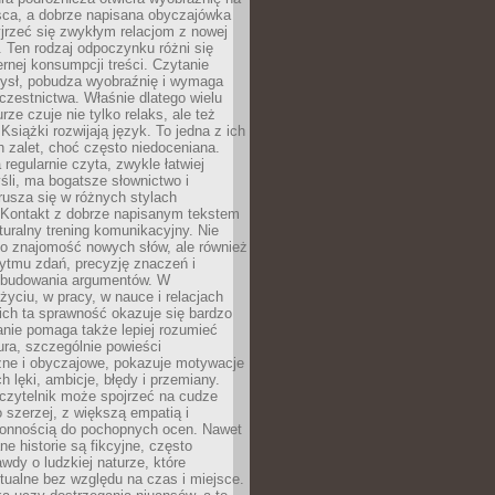
sca, a dobrze napisana obyczajówka
jrzeć się zwykłym relacjom z nowej
 Ten rodzaj odpoczynku różni się
ernej konsumpcji treści. Czytanie
ysł, pobudza wyobraźnię i wymaga
zestnictwa. Właśnie dlatego wielu
urze czuje nie tylko relaks, ale też
Książki rozwijają język. To jedna z ich
 zalet, choć często niedoceniana.
 regularnie czyta, zwykle łatwiej
śli, ma bogatsze słownictwo i
rusza się w różnych stylach
 Kontakt z dobrze napisanym tekstem
aturalny trening komunikacyjny. Nie
 o znajomość nowych słów, ale również
ytmu zdań, precyzję znaczeń i
 budowania argumentów. W
yciu, w pracy, w nauce i relacjach
ich ta sprawność okazuje się bardzo
nie pomaga także lepiej rozumieć
tura, szczególnie powieści
zne i obyczajowe, pokazuje motywacje
h lęki, ambicje, błędy i przemiany.
czytelnik może spojrzeć na cudze
 szerzej, z większą empatią i
łonnością do pochopnych ocen. Nawet
ne historie są fikcyjne, często
awdy o ludzkiej naturze, które
tualne bez względu na czas i miejsce.