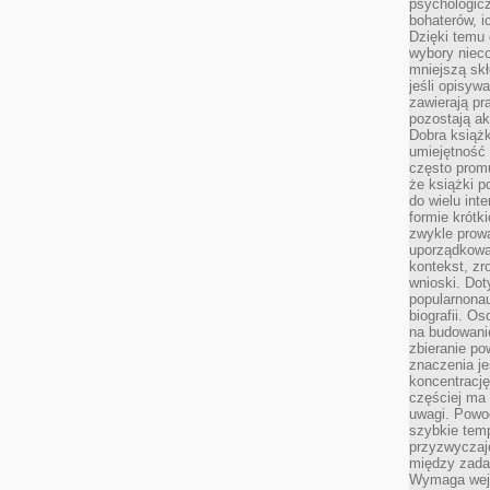
psychologic
bohaterów, ic
Dzięki temu 
wybory nieco
mniejszą sk
jeśli opisywa
zawierają pr
pozostają ak
Dobra książk
umiejętność 
często promu
że książki p
do wielu inte
formie krótk
zwykle prow
uporządkowa
kontekst, zr
wnioski. Dot
popularnonau
biografii. O
na budowanie
zbieranie p
znaczenia je
koncentracj
częściej ma
uwagi. Powo
szybkie tem
przyzwyczaje
między zadan
Wymaga wejś