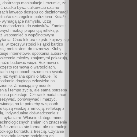
, dostrzega manipulacje i rozumie, że
ć rzadko bywa całkowicie czarno-
sach łatwego dostępu do dezinformacji
jętność szczególnie potrzebna. Książki,
e wymagające namysłu, uczą
 w dochodzeniu do wniosków. Zamiast
wych reakcji proponują refleksję.
eż wspomnieć o wspólnotowym
tania. Choć lektura często kojarzy się
ą, w rzeczywistości książki bardzo
 się pretekstem do rozmowy. Kluby
kusje internetowe, spotkania autorskie
polecenia między znajomymi pokazują,
ra może budować więzi. Rozmowa o
 często rozmową o wartościach,
iach i sposobach rozumienia świata.
j niż wymiana opinii o fabule. To
potkania drugiego człowieka na
iomie. Zmieniają się nośniki,
nia i tempo życia, ale sama potrzeba
sensu pozostaje. Człowiek nadal chce
rzeżywać, porównywać i marzyć.
wiadają na te potrzeby w sposób
o łączą wiedzę z emocją, refleksję z
ią, indywidualne doświadczenie z
mi pytaniami. Właśnie dlatego mimo
technologicznych zmian ich znaczenie
Może zmienia się forma, ale nie maleje
bokiego kontaktu z treścią. Czytanie
 spektakularnym projektem ani