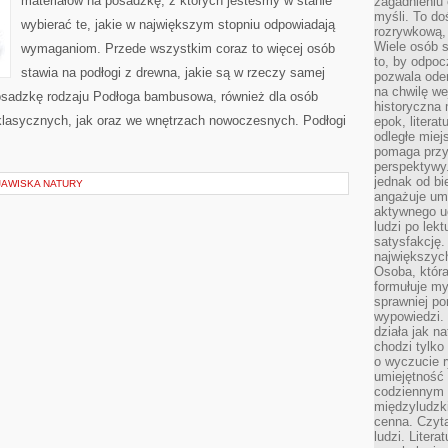
materiałów na posadzkę, z których jesteśmy w stanie
zagadnieniu 
NIE
DOSTAŁ
myśli. To do
wybierać te, jakie w największym stopniu odpowiadają
DALEJ
rozrywkową, 
Wiele osób s
wymaganiom. Przede wszystkim coraz to więcej osób
to, by odpoc
stawia na podłogi z drewna, jakie są w rzeczy samej
pozwala oder
na chwilę we
osadzkę rodzaju Podłoga bambusowa, również dla osób
historyczna
lasycznych, jak oraz we wnętrzach nowoczesnych. Podłogi
epok, litera
odległe miej
pomaga przy
perspektywy.
jednak od bi
JAWISKA NATURY
angażuje um
aktywnego uc
ludzi po lekt
satysfakcję. 
największych
Osoba, która
formułuje my
sprawniej po
wypowiedzi.
działa jak n
chodzi tylko
o wyczucie r
umiejętność
codziennym ż
międzyludzk
cenna. Czyta
ludzi. Litera