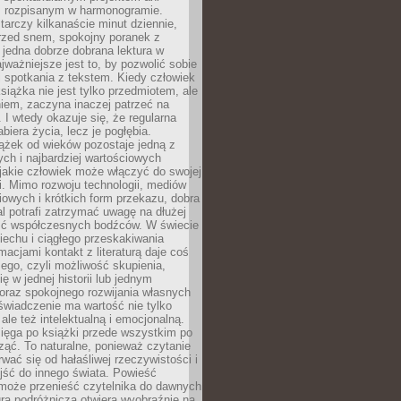
 rozpisanym w harmonogramie.
arczy kilkanaście minut dziennie,
przed snem, spokojny poranek z
 jedna dobrze dobrana lektura w
jważniejsze jest to, by pozwolić sobie
j spotkania z tekstem. Kiedy człowiek
książka nie jest tylko przedmiotem, ale
iem, zaczyna inaczej patrzeć na
 I wtedy okazuje się, że regularna
abiera życia, lecz je pogłębia.
ążek od wieków pozostaje jedną z
ch i najbardziej wartościowych
jakie człowiek może włączyć do swojej
. Mimo rozwoju technologii, mediów
owych i krótkich form przekazu, dobra
l potrafi zatrzymać uwagę na dłużej
ść współczesnych bodźców. W świecie
echu i ciągłego przeskakiwania
macjami kontakt z literaturą daje coś
ego, czyli możliwość skupienia,
ę w jednej historii lub jednym
oraz spokojnego rozwijania własnych
świadczenie ma wartość nie tylko
ale też intelektualną i emocjonalną.
ięga po książki przede wszystkim po
ząć. To naturalne, ponieważ czytanie
wać się od hałaśliwej rzeczywistości i
jść do innego świata. Powieść
 może przenieść czytelnika do dawnych
tura podróżnicza otwiera wyobraźnię na