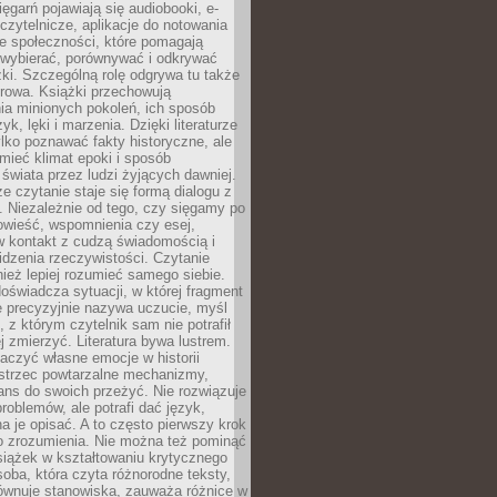
sięgarń pojawiają się audiobooki, e-
 czytelnicze, aplikacje do notowania
łe społeczności, które pomagają
 wybierać, porównywać i odkrywać
żki. Szczególną rolę odgrywa tu także
rowa. Książki przechowują
ia minionych pokoleń, ich sposób
yk, lęki i marzenia. Dzięki literaturze
lko poznawać fakty historyczne, ale
mieć klimat epoki i sposób
świata przez ludzi żyjących dawniej.
że czytanie staje się formą dialogu z
. Niezależnie od tego, czy sięgamy po
owieść, wspomnienia czy esej,
 kontakt z cudzą świadomością i
dzenia rzeczywistości. Czytanie
eż lepiej rozumieć samego siebie.
oświadcza sytuacji, w której fragment
e precyzyjnie nazywa uczucie, myśl
, z którym czytelnik sam nie potrafił
j zmierzyć. Literatura bywa lustrem.
aczyć własne emocje w historii
ostrzec powtarzalne mechanizmy,
ns do swoich przeżyć. Nie rozwiązuje
roblemów, ale potrafi dać język,
 je opisać. A to często pierwszy krok
o zrozumienia. Nie można też pominąć
siążek w kształtowaniu krytycznego
oba, która czyta różnorodne teksty,
równuje stanowiska, zauważa różnice w