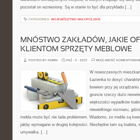
pozostał on wzniesiony. Są w stanie to być dla przykładu […]
CATEGORIES:
WOJEWÓDZTWO MAŁOPOLSKIE
MNÓSTWO ZAKŁADÓW, JAKIE OF
KLIENTOM SPRZĘTY MEBLOWE
POSTED BY ADMIN
PAŹ - 5 - 2025
MOŻLIWOŚĆ KOMENTOWAN
W nowoczesnych mieszkania
Łazienka to dosyć charakt
bowiem przy jej urządzaniu 
gruncie rzeczy dużo nerwów
większości wypadków toale
niewielkiego rozmiaru, gdzi
mebla może być nie lada problemem. Wiadomo, że meble są kwesti
jakby wymagane w drugiej kolejności. Niezbędne tam są toaleta, 
umywalka. […]