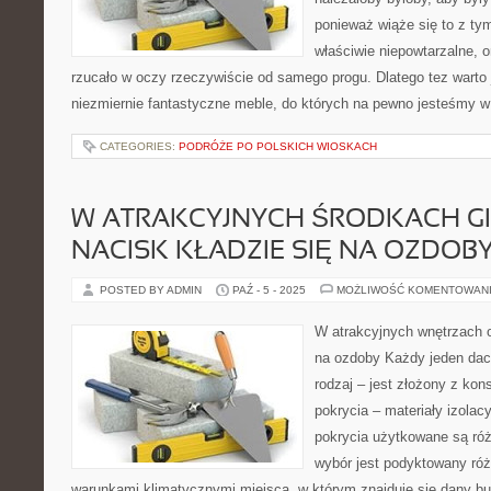
ponieważ wiąże się to z ty
właściwie niepowtarzalne, o
rzucało w oczy rzeczywiście od samego progu. Dlatego tez warto 
niezmiernie fantastyczne meble, do których na pewno jesteśmy w
CATEGORIES:
PODRÓŻE PO POLSKICH WIOSKACH
W ATRAKCYJNYCH ŚRODKACH G
NACISK KŁADZIE SIĘ NA OZDOB
POSTED BY ADMIN
PAŹ - 5 - 2025
MOŻLIWOŚĆ KOMENTOWAN
W atrakcyjnych wnętrzach o
na ozdoby Każdy jeden dac
rodzaj – jest złożony z kons
pokrycia – materiały izolac
pokrycia użytkowane są róż
wybór jest podyktowany róż
warunkami klimatycznymi miejsca, w którym znajduje się dany b