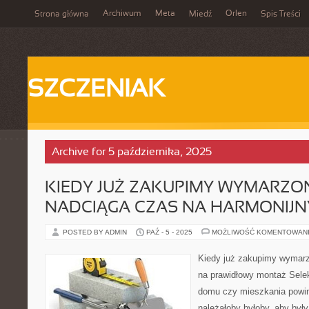
Archiwum
Meta
Orlen
Strona główna
Miedź
Spis Treści
SZCZENIAK
Archive for 5 października, 2025
KIEDY JUŻ ZAKUPIMY WYMARZO
NADCIĄGA CZAS NA HARMONIJ
POSTED BY ADMIN
PAŹ - 5 - 2025
MOŻLIWOŚĆ KOMENTOWAN
Kiedy już zakupimy wymarz
na prawidłowy montaż Sele
domu czy mieszkania powin
należałoby byłoby, aby był