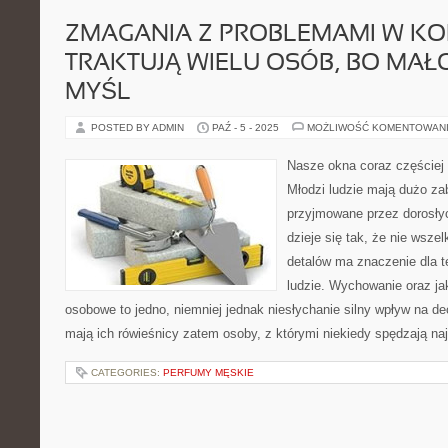
ZMAGANIA Z PROBLEMAMI W K
TRAKTUJĄ WIELU OSÓB, BO MAŁ
MYŚL
POSTED BY ADMIN
PAŹ - 5 - 2025
MOŻLIWOŚĆ KOMENTOWAN
Nasze okna coraz częściej u
Młodzi ludzie mają dużo za
przyjmowane przez dorosłyc
dzieje się tak, że nie wsze
detalów ma znaczenie dla t
ludzie. Wychowanie oraz ja
osobowe to jedno, niemniej jednak niesłychanie silny wpływ na de
mają ich rówieśnicy zatem osoby, z którymi niekiedy spędzają na
CATEGORIES:
PERFUMY MĘSKIE