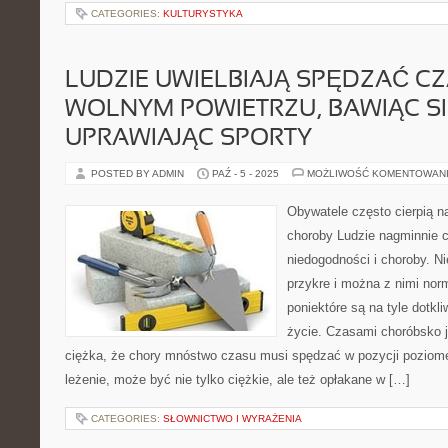
CATEGORIES:
KULTURYSTYKA
LUDZIE UWIELBIAJĄ SPĘDZAĆ C
WOLNYM POWIETRZU, BAWIĄC SI
UPRAWIAJĄC SPORTY
POSTED BY ADMIN
PAŹ - 5 - 2025
MOŻLIWOŚĆ KOMENTOWAN
Obywatele często cierpią na
choroby Ludzie nagminnie c
niedogodności i choroby. Ni
przykre i można z nimi nor
poniektóre są na tyle dotkli
życie. Czasami choróbsko j
ciężka, że chory mnóstwo czasu musi spędzać w pozycji poziome
leżenie, może być nie tylko ciężkie, ale też opłakane w […]
CATEGORIES:
SŁOWNICTWO I WYRAŻENIA